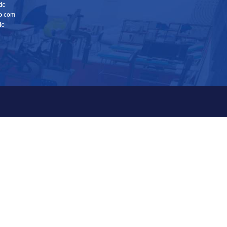
do
io com
do
CISA DE AJUDA?
Av Vitória, 950, Forte São
João - Vitória/ES
LE CONOSCO
CEP: 29017-950
NDAMENTO DE VISITA
Tel.: 27 3331-8500
Whats.: (27) 9 8123 4566
IDORIA
comercial@unisales.br
SULTA DE DIPLOMA