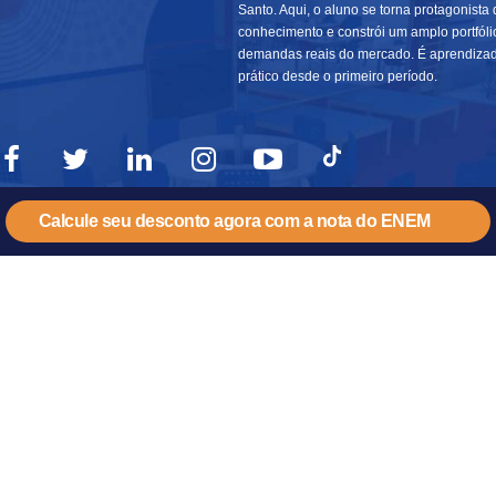
Santo. Aqui, o aluno se torna protagonista 
conhecimento e constrói um amplo portfól
demandas reais do mercado. É aprendiza
prático desde o primeiro período.
Calcule seu desconto agora com a nota do ENEM
NOSSOS CURSOS
INSTITUCIONAL
PRE
GRADUAÇÃO PRESENCIAL
QUEM SOMOS
FA
GRADUAÇÃO EAD
ESTRUTURA
AGE
SEMIPRESENCIAL
NOSSOS DIFERENCIAIS
OUV
GRADUAÇÃO EAD ON-LINE
PRIVACIDADE
CON
PÓS-GRADUAÇÃO