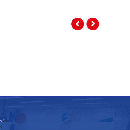
s é
o