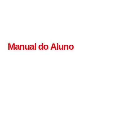
Institucional
Manual do Aluno
Seja bem-vindo ao Centro Universitário
Salesiano! A Equipe do UniSales preparou um
passo a passo para te ajudar a iniciar sua
jornada universitária.
Este guia foi preparado para que todos os acadêmicos
tenham acesso, em um só lugar, às informações
necessárias durante a vida acadêmica na Instituição. A
partir de agora, você passará por um período da sua vida
muito importante, vivenciará muitas experiências e
aprendizados que vão além da sala de aula. Aproveite!