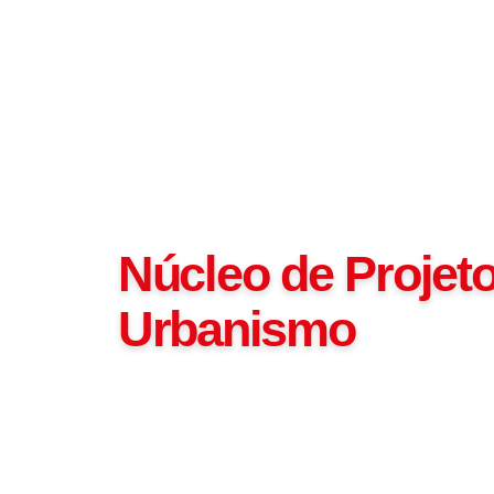
Serviços
Núcleo de Projeto
Urbanismo
O Núcleo de Projetos do Curso de Arquitetura e Ur
que associa o aprendizado do aluno, em sala de aula
demandas da sociedade, sob orientação e responsab