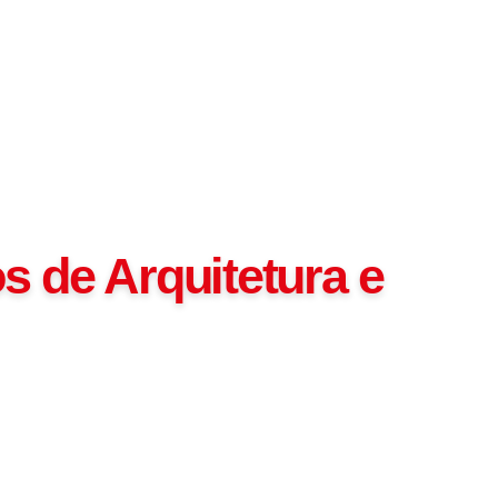
s de Arquitetura e
banismo do UniSales é um laboratório de extensão
, com a prática profissional e a vivência das
ilidade técnica dos professores do curso.