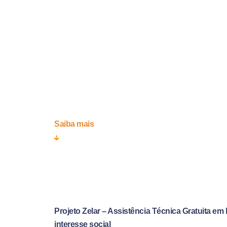
Os estudantes desenvolvem análises, consultorias
arquitetura, desenho urbano e paisagismo, buscan
e das condições de vida humana. O núcleo atende
aquelas com cunho social, e apenas sem fins lucra
do campo específico nesta página para uma avalia
demandas presentes na Região Metropolitana da Gr
Saiba mais
Projeto Zelar – Assistência Técnica Gratuita em
interesse social