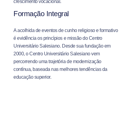
crescimento vocacional.
Formação Integral
A acolhida de eventos de cunho religioso e formativo
é evidência os princípios e missão do Centro
Universitário Salesiano. Desde sua fundação em
2000, o Centro Universitário Salesiano vem
percorrendo uma trajetória de modernização
contínua, baseada nas melhores tendências da
educação superior.
Orientado pelas premissas de Dom Bosco, o Centro
Universitário busca promover uma relação ativa de
compromisso com a sociedade. Mais do que a
capacitação para o mercado de trabalho, os
mais de
25 cursos da instituição
são norteados por valores
como ética, integridade, solidariedade e dignidade,