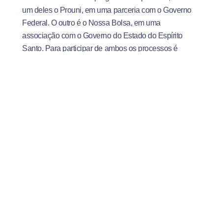
um deles o Prouni, em uma parceria com o Governo
Federal.
O outro é o Nossa Bolsa, em uma
associação com o Governo do Estado do Espírito
Santo. Para participar de ambos os processos é
necessário ter feito o Enem.
Além dessas opções, há dois tipos de financiamento
estudantil. Você pode escolher entre o Fies e o
CredIES UniSales, onde o aluno paga 50% das
mensalidades enquanto cursa o Ensino Superior e
50% depois que concluir o curso.
Quer saber mais sobre o curso? Acesse a
página da
graduação em Administração
e confira mais
informações!