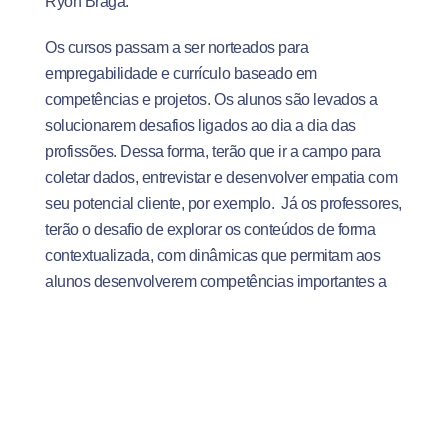
Ryon Braga.
Os cursos passam a ser norteados para
empregabilidade e currículo baseado em
competências e projetos. Os alunos são levados a
solucionarem desafios ligados ao dia a dia das
profissões. Dessa forma, terão que ir a campo para
coletar dados, entrevistar e desenvolver empatia com
seu potencial cliente, por exemplo. Já os professores,
terão o desafio de explorar os conteúdos de forma
contextualizada, com dinâmicas que permitam aos
alunos desenvolverem competências importantes a
partir de avaliação e feedback.
“Reestruturar e inovar com sustentabilidade, esse é o
desafio. A inovação traz sustentabilidade, nos
proporciona sair do lugar comum e nos posiciona no
mercado, a fim de competir com essa educação