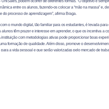
 UniSales, podem ocorrer de diferentes formas. “O objetivo é semp
inâmica entre os alunos, fazendo-os colocar a “mão na massa” e, de
e do processo de aprendizagem”, afirma Braga.
 com o mundo digital, tão familiar para os estudantes, é levada para 
s alunos têm prazer e interesse em aprender, o que os incentiva a co
A instituição com metodologias ativas pode proporcionar boas exper
 uma formação de qualidade. Além disso, promove o desenvolvimen
 para a vida pessoal e que serão valorizadas pelo mercado de traba
o alguns conceitos desse modelo de ensino:
 aula invertida, já que o protagonismo é do estudante;
ão do aprendizado com tecnologia;
 prévia de temas para serem discutidos em sala de aula;
 atividades mais práticas com a participação efetiva dos estudantes
de casos, trazendo a realidade para a sala de aula;
m laboratório.