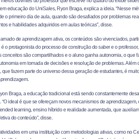
meros ouvintes do professor que escreve no quadro ou exibe slides
 em educação do UniSales, Ryon Braga, explica a ideia. “Nesse méto
de o primeiro dia de aula, quando são desafiados por problemas rea
os e habilidades adquiridos em aulas teóricas”, disse.
mado de aprendizagem ativa, os conteúdos são vivenciados, part
 é o protagonista do processo de construção do saber e o professor
s conceitos são compartilhados e o aluno ganha autonomia, o que 
 autonomia em tomada de decisões e resolução de problemas. Além d
, que fazem parte do universo dessa geração de estudantes, é mui
aprendizagem.
on Braga, a educação tradicional está sendo constantemente desa
s. “O ideal é que se ofereçam novos mecanismos de aprendizagem, 
blended learning, ensino híbrido e realidade aumentada, que auxilia
etiva do conteúdo”, disse.
atividades em uma instituição com metodologias ativas, como no Cen