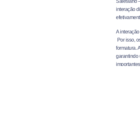
Salesiano –
interação d
efetivament
A interação
Por isso, o
formatura. 
garantindo
importantes
Veja abaix
sala de
mediaç
leitura
aulas e
estudo 
aulas e