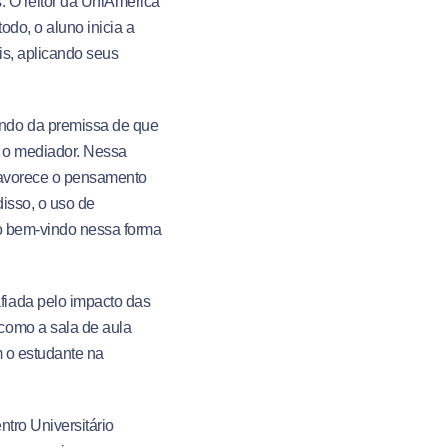
. O reitor da UniAmérica
do, o aluno inicia a
is, aplicando seus
indo da premissa de que
, o mediador. Nessa
favorece o pensamento
isso, o uso de
to bem-vindo nessa forma
fiada pelo impacto das
como a sala de aula
m o estudante na
tro Universitário