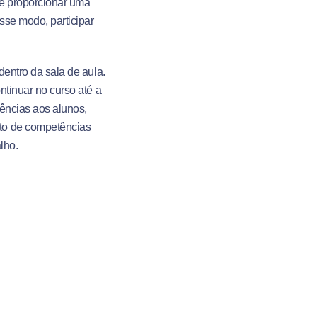
re proporcionar uma
sse modo, participar
dentro da sala de aula.
ntinuar no curso até a
iências aos alunos,
to de competências
lho.
;