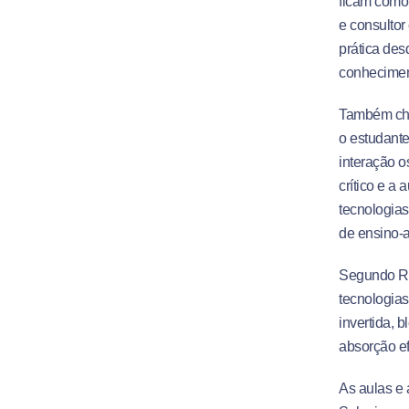
ficam como 
e consultor
prática des
conheciment
Também cha
o estudante
interação o
crítico e a
tecnologias
de ensino-
Segundo Ry
tecnologia
invertida, 
absorção ef
As aulas e 