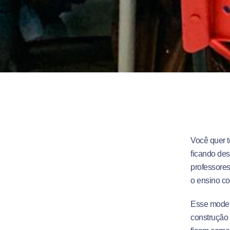
Você quer t
ficando des
professores
o ensino c
Esse modelo
construção 