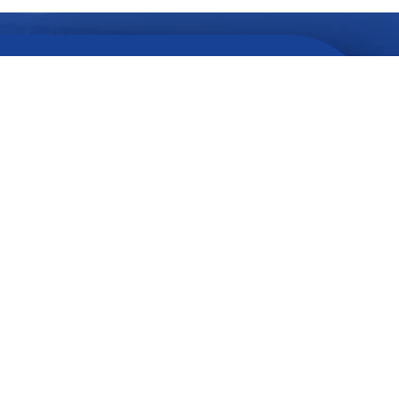
Quer ficar
atualizado
com
informações do seu interesse?
SEU
E-
MAIL...
SEU
NOME...