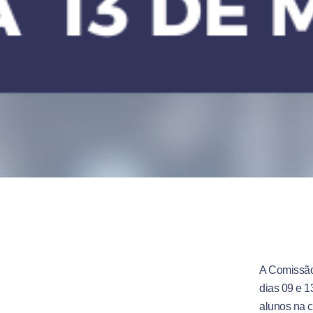
A Comissão 
dias 09 e 1
alunos na 