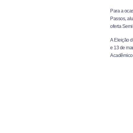
Para a ocas
Passos, alu
oferta Semi
A Eleição d
e 13 de mar
Acadêmic