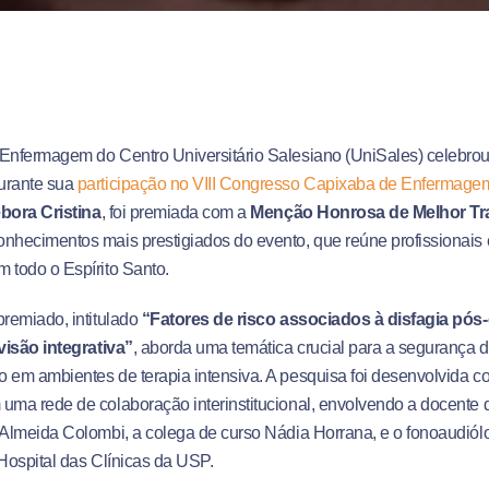
 Enfermagem do Centro Universitário Salesiano (UniSales) celebro
urante sua
participação no VIII Congresso Capixaba de Enfermage
bora Cristina
, foi premiada com a
Menção Honrosa de Melhor Tr
nhecimentos mais prestigiados do evento, que reúne profissionais
 todo o Espírito Santo.
premiado, intitulado
“Fatores de risco associados à disfagia pó
evisão integrativa”
, aborda uma temática crucial para a segurança d
 em ambientes de terapia intensiva. A pesquisa foi desenvolvida c
 uma rede de colaboração interinstitucional, envolvendo a docent
 Almeida Colombi, a colega de curso Nádia Horrana, e o fonoaudió
 Hospital das Clínicas da USP.