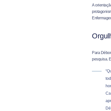
A orientaçã
protagonism
Enfermagem 
Orgul
Para Débora
pesquisa. E
“Qu
to
ho
Ca
ap
Dé