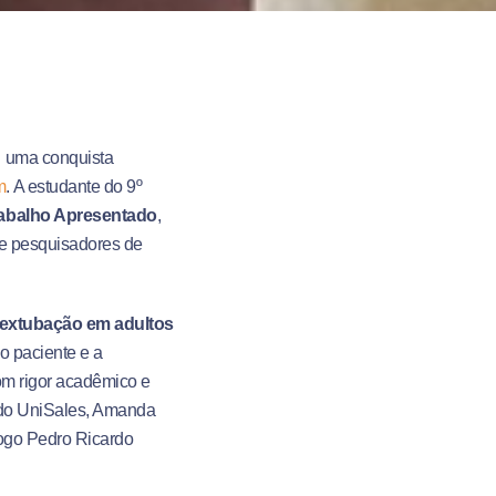
u uma conquista
m
. A estudante do 9º
abalho Apresentado
,
 e pesquisadores de
s-extubação em adultos
o paciente e a
om rigor acadêmico e
e do UniSales, Amanda
logo Pedro Ricardo