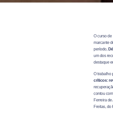
O curso de
marcante d
período,
Dé
um dos reco
destaque em
O trabalho 
críticos: r
recuperação
contou com
Ferreira de
Freitas, do