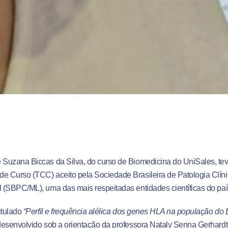
 Suzana Biccas da Silva, do curso de Biomedicina do UniSales, te
e Curso (TCC) aceito pela Sociedade Brasileira de Patologia Clíni
l (SBPC/ML), uma das mais respeitadas entidades científicas do paí
titulado
“Perfil e frequência alélica dos genes HLA na população do 
i desenvolvido sob a orientação da professora Nataly Senna Gerhard