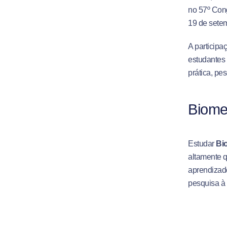
no 57º Cong
19 de setem
A participa
estudantes 
prática, pe
Biome
Estudar
Bi
altamente q
aprendizado
pesquisa à 
👉
Clique 