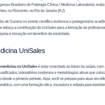
resso Brasileiro de Patologia Clínica / Medicina Laboratorial, realiz
bro, no Riocentro, no Rio de Janeiro (RJ).
ção de Suzana no evento científico evidencia o protagonismo acad
e reforça a contribuição do UniSales para a formação de profissiona
squisa e inovação em benefício da sociedade.
dicina UniSales
omedicina no UniSales
é estar conectado ao futuro da saúde, com
ualificados, laboratórios modernos e metodologias ativas que colo
 desde o primeiro período. Aqui, você se prepara para atuar em dif
estética, com uma formação ética, inovadora e voltada para transfor
aqui e saiba mais sobre o curso de Biomedicina do UniSales
.