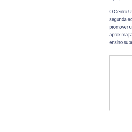
O Centro Un
segunda edi
promover u
aproximaçã
ensino supe