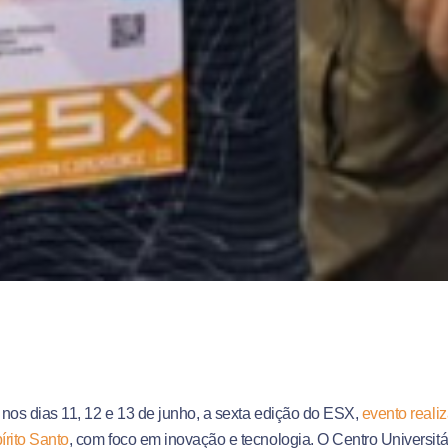
nos dias 11, 12 e 13 de junho, a sexta edição do ESX,
evento reali
rito Santo
, com foco em inovação e tecnologia. O Centro Universitá