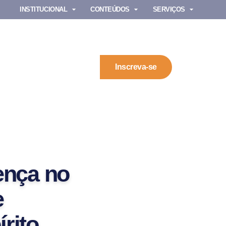
INSTITUCIONAL
CONTEÚDOS
SERVIÇOS
Inscreva-se
ença no
e
rito