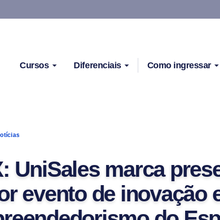
Cursos
Diferenciais
Como ingressar
otícias
: UniSales marca pres
or evento de inovação 
reendedorismo do Espí