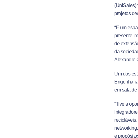
(UniSales) 
projetos de
“É um espaç
presente, m
de extensão
da sociedad
Alexandre 
Um dos estu
Engenharia 
em sala de 
“Tive a opo
Integradore
recicláveis
networking,
e propósito