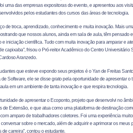
foi uma das empresas expositoras do evento, e apresentou aos visi
senvolvidos pelos estudantes dos cursos das áreas de tecnologia.
o de troca, aprendizado, conhecimento e muita inovação. Mais uma
ostrando que nossos alunos, ainda em sala de aula, têm pensado e
 e iniciação científica. Tudo com muita inovação para amparar e a
e capixaba”, frisou o Pró-reitor Acadêmico do Centro Universitário S
Cardoso Aranzedo.
dantes que esteve expondo seus projetos é o Yan de Freitas Santo
de Software, ele se disse grato pela oportunidade de apresentar o
aula em um ambiente de tanta inovação e que respira tecnologia.
rtunidade de apresentar o Ecoponto, projeto que desenvolvi no âmbi
s de Extensão, e que atua como uma plataforma de destinação corre
, com amparo de trabalhadores coletores. Foi uma experiência muito l
 conversar sobre o mercado, além de adquirir e aprimorar os meus
s de carreira”, contou o estudante.