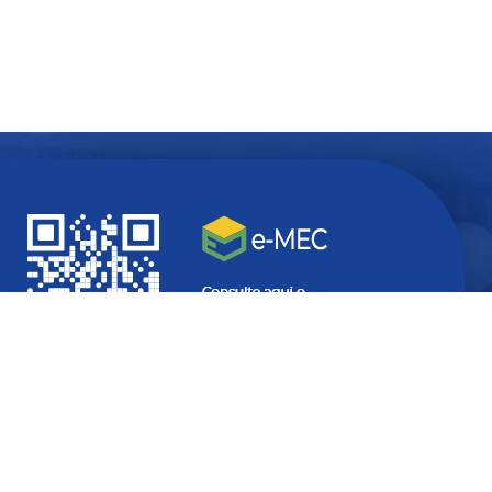
Quer ficar
atualizado
com
informações do seu interesse?
SEU