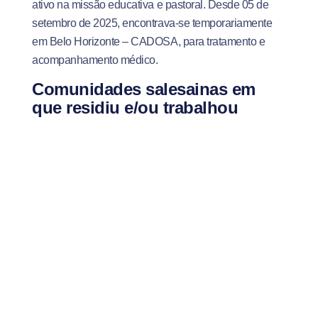
ativo na missão educativa e pastoral. Desde 05 de
setembro de 2025, encontrava-se temporariamente
em Belo Horizonte – CADOSA, para tratamento e
acompanhamento médico.
Comunidades salesainas em
que residiu e/ou trabalhou
1961 – 1963 Estudante de Filosofia, Comunidade
São João Bosco (São João Del Rei – MG)
1964 Comunidade São José (Belo Horizonte – MG)
1965 – 1969 Comunidade São Francisco de Sales
(Rio de Janeiro – Riachuelo – RJ)
1970 – 1979 Conselheiro e Ecônomo da Casa,
Comunidade Maria Auxiliadora (RJ – Jacarezinho)