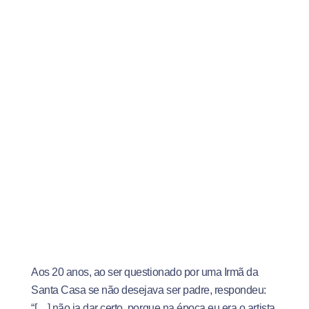
Aos 20 anos, ao ser questionado por uma Irmã da
Santa Casa se não desejava ser padre, respondeu:
“[…] não ia dar certo, porque na época eu era o artista