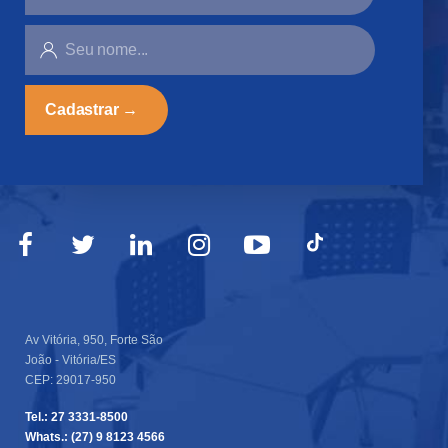
SEU
NOME...
Av Vitória, 950, Forte São
João - Vitória/ES
CEP: 29017-950
Tel.: 27 3331-8500
Whats.: (27) 9 8123 4566