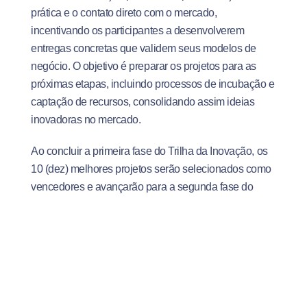
prática e o contato direto com o mercado,
incentivando os participantes a desenvolverem
entregas concretas que validem seus modelos de
negócio. O objetivo é preparar os projetos para as
próximas etapas, incluindo processos de incubação e
captação de recursos, consolidando assim ideias
inovadoras no mercado.
Ao concluir a primeira fase do Trilha da Inovação, os
10 (dez) melhores projetos serão selecionados como
vencedores e avançarão para a segunda fase do
programa. Esta etapa seguinte, que representa o
prêmio concedido aos projetos selecionados, será
realizada na TecVitoria e focará no aprimoramento e
desenvolvimento dos projetos.
Para os aprovados, a fase de desenvolvimento terá