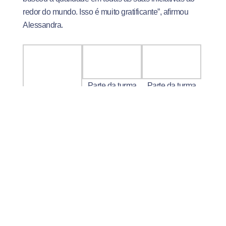
redor do mundo. Isso é muito gratificante”, afirmou
Alessandra.
Parte da turma
Parte da turma
Aula inaugural do
mais recente do
mais recente do
curso de Nutrição
curso de Nutrição
curso de Nutrição
matutino
noturno
Trajetória: de Faculdade Católica
Salesiana a UniSales – Centro
Universitário Salesiano
Fundada em 2000 como Faculdade Católica
Salesiana, o atual UniSales – Centro Universitário