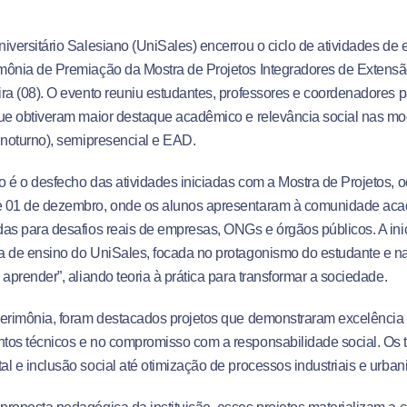
iversitário Salesiano (UniSales) encerrou o ciclo de atividades de
ônia de Premiação da Mostra de Projetos Integradores de Extensão
ra (08). O evento reuniu estudantes, professores e coordenadores 
ue obtiveram maior destaque acadêmico e relevância social nas mo
 noturno), semipresencial e EAD.
 é o desfecho das atividades iniciadas com a Mostra de Projetos, o
 01 de dezembro, onde os alunos apresentaram à comunidade aca
as para desafios reais de empresas, ONGs e órgãos públicos. A inici
a de ensino do UniSales, focada no protagonismo do estudante e n
 aprender”, aliando teoria à prática para transformar a sociedade.
cerimônia, foram destacados projetos que demonstraram excelência
tos técnicos e no compromisso com a responsabilidade social. Os
l e inclusão social até otimização de processos industriais e urban