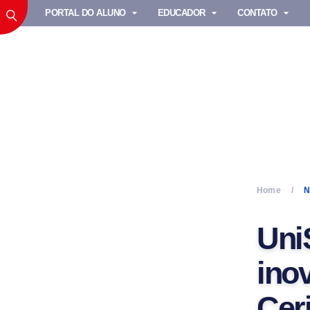
PORTAL DO ALUNO
EDUCADOR
CONTATO
Home
N
Uni
ino
Cer