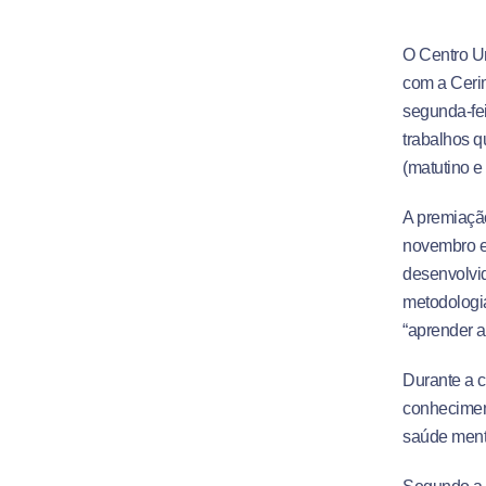
O Centro Un
com a Cerim
segunda-fei
trabalhos q
(matutino e
A premiação
novembro e
desenvolvid
metodologi
“aprender a
Durante a 
conhecimen
saúde menta