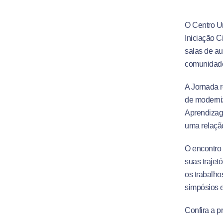
O Centro Un
Iniciação Ci
salas de aul
comunidade
A Jornada r
de moderni
Aprendizage
uma relaçã
O encontro 
suas trajetó
os trabalho
simpósios 
Confira a 