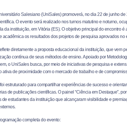
iversitário Salesiano (UniSales) promoverá, no dia 22 de junho de
entífica
. O evento será realizado nos turnos matutino e noturno, ocu
a da instituição, em Vitória (ES)
. O objetivo principal do encontro é
 acadêmica os resultados dos projetos de pesquisa aprovados no e
eflete diretamente a proposta educacional da instituição, que vem p
zação contínua de seus métodos de ensino
. Apoiado por Metodolog
m, o UniSales busca, por meio de iniciativas de pesquisa e extensã
o ativa de proximidade com o mercado de trabalho e de compromis
foi estruturado para compartilhar experiências de sucesso e orientar
rias de publicações científicas
. O painel “Ciência em Destaque”, po
s de estudantes da instituição que alcançaram visibilidade e prem
externos
.
programação completa do evento: