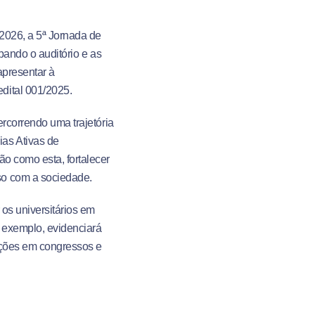
 2026, a 5ª Jornada de
pando o auditório e as
 apresentar à
dital 001/2025
.
ercorrendo uma trajetória
ias Ativas de
o como esta, fortalecer
so com a sociedade
.
 os universitários em
r exemplo, evidenciará
iações em congressos e