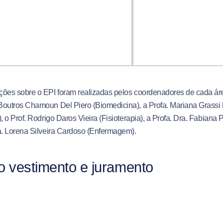
ões sobre o EPI foram realizadas pelos coordenadores de cada área
outros Chamoun Del Piero (Biomedicina), a Profa. Mariana Grassi 
), o Prof. Rodrigo Daros Vieira (Fisioterapia), a Profa. Dra. Fabian
a.
Lorena Silveira Cardoso (Enfermagem)
.
o vestimento e juramento
o das noites foi o Rito do Vestimento, momento em que o aluno vest
izando o ofício que irá acompanhar sua jornada
.
Para tornar a expe