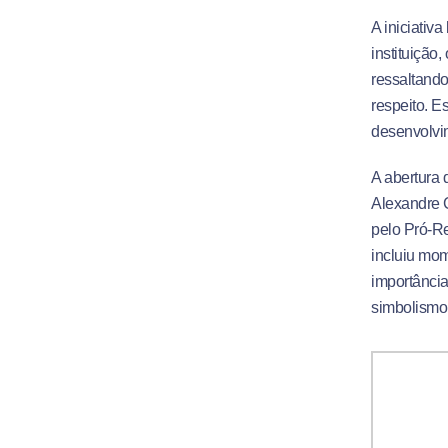
A iniciativ
instituição
ressaltando
respeito
.
Es
desenvolvi
A abertura 
Alexandre C
pelo Pró-Re
incluiu mom
importância
simbolismo 