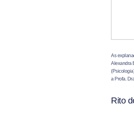
As explanaç
Alexandra B
(Psicologia
a Profa. Dr
Rito d
O ponto alt
vez, simbol