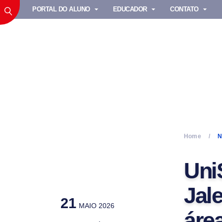
PORTAL DO ALUNO
EDUCADOR
CONTATO
Home
N
Uni
Jal
21
MAIO 2026
áre