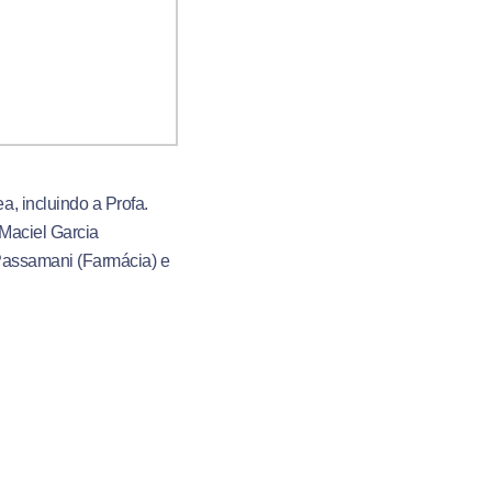
, incluindo a Profa.
Maciel Garcia
a Passamani (Farmácia) e
e a peça pela primeira
riência mais marcante,