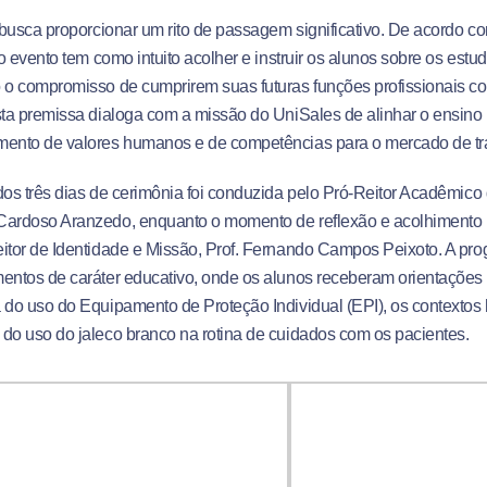
a busca proporcionar um rito de passagem significativo.
De acordo co
, o evento tem como intuito acolher e instruir os alunos sobre os est
 o compromisso de cumprirem suas futuras funções profissionais c
ta premissa dialoga com a missão do UniSales de alinhar o ensino 
mento de valores humanos e de competências para o mercado de tr
dos três dias de cerimônia foi conduzida pelo Pró-Reitor Acadêmico 
ardoso Aranzedo, enquanto o momento de reflexão e acolhimento pa
itor de Identidade e Missão, Prof. Fernando Campos Peixoto
.
A pr
entos de caráter educativo, onde os alunos receberam orientações
 do uso do Equipamento de Proteção Individual (EPI), os contextos h
do uso do jaleco branco na rotina de cuidados com os pacientes
.