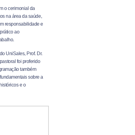
m o cerimonial da
udos na área da saúde,
om responsabilidade e
prático ao
abalho
.
do UniSales, Prof. Dr.
storal foi proferido
ogramação também
 fundamentais sobre a
istóricos e o