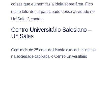
coisas que eu nem fazia ideia sobre área. Fico
muito feliz de ter participado dessa atividade no
UniSales”, contou.
Centro Universitário Salesiano –
UniSales
Com mais de 25 anos de história e reconhecimento
na sociedade capixaba, o Centro Universitário
Salesiano se destaca por sua metodologia de ensino
inovadora e centrada no protagonismo do estudante.
Com uma infraestrutura moderna que inclui mais de
20 laboratórios especializados, o UniSales promove
uma aprendizagem “mão na massa”, desafiando os
alunos a solucionarem problemas reais do mercado
de trabalho desde o início do curso. Aliando essa
abordagem prática aos valores salesianos de ética,