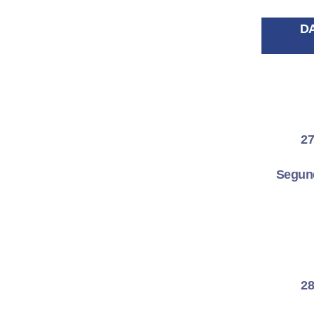
D
27
Segund
28