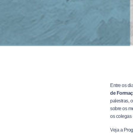
Entre os di
de Formaç
palestras, 
sobre os m
os colegas 
Veja a Pro