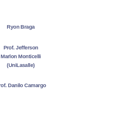
Ryon Braga
Prof. Jefferson
Marlon Monticelli
(UniLasalle)
rof. Danilo Camargo
Prof. Marcelo
Schuster
Stephano/Gustavo