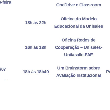
-feira
OneDrive e Classroom
Oficina do Modelo
18h às 22h
Educacional da Unisales
Oficina Redes de
16h ás 18h
Cooperação – Unisales-
Unilasalle-FAE
Um Brainstorm sobre
/07
18h às 18h40
P
Avaliação Institucional
a-feira
Moodle, Portal ToTVs e
18h40 às 22h
Teams