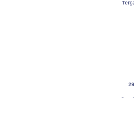
Terça
29
Quart