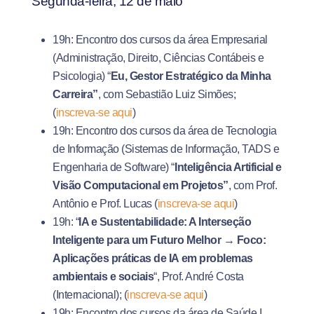
Segunda-feira, 12 de maio
19h: Encontro dos cursos da área Empresarial
(Administração, Direito, Ciências Contábeis e
Psicologia) “
Eu, Gestor Estratégico da Minha
Carreira”
, com Sebastião Luiz Simões;
(
inscreva-se aqui
)
19h: Encontro dos cursos da área de Tecnologia
de Informação (Sistemas de Informação, TADS e
Engenharia de Software) “
Inteligência Artificial e
Visão Computacional em Projetos”
, com Prof.
Antônio e Prof. Lucas (
inscreva-se aqui
)
19h: “
IA e Sustentabilidade: A Interseção
Inteligente para um Futuro Melhor → Foco:
Aplicações práticas de IA em problemas
ambientais e sociais
“, Prof. André Costa
(Internacional); (
inscreva-se aqui
)
19h: Encontro dos cursos da área de Saúde I