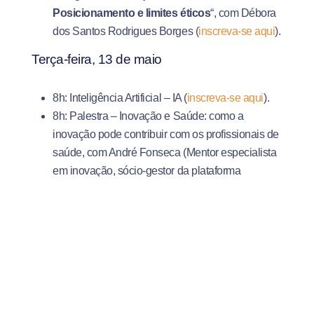
Posicionamento e limites éticos
“, com Débora
dos Santos Rodrigues Borges (
inscreva-se aqui
).
Terça-feira, 13 de maio
8h: Inteligência Artificial – IA (
inscreva-se aqui
).
8h: Palestra – Inovação e Saúde: como a
inovação pode contribuir com os profissionais de
saúde, com André Fonseca (Mentor e
specialista
em inovação, sócio-gestor da plataforma
MedAssist). Atividade voltada para os alunos dos
cursos da área de saúde (
inscreva-se aqui
).
19h: Trabalho Integrativo (Todos os cursos)
Transformando temas e Ideias em Propostas
e Projetos
, com Jihany Rangel e Gabriel
Torobay (
inscreva-se aqui
).