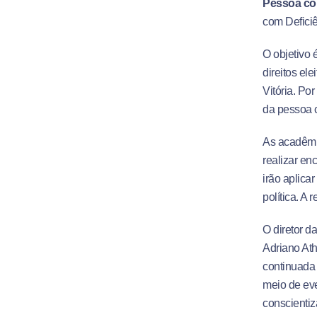
Pessoa co
com Deficiê
O objetivo 
direitos el
Vitória. Po
da pessoa c
As acadêmic
realizar en
irão aplica
política. A
O diretor d
Adriano Ath
continuada 
meio de ev
conscientiz