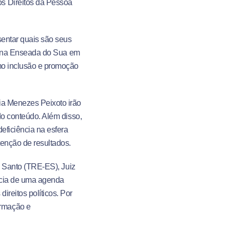
os Direitos da Pessoa
sentar quais são seus
al, na Enseada do Sua em
omo inclusão e promoção
ia Menezes Peixoto irão
 do conteúdo. Além disso,
eficiência na esfera
tenção de resultados.
to Santo (TRE-ES), Juiz
ância de uma agenda
reitos políticos. Por
ormação e