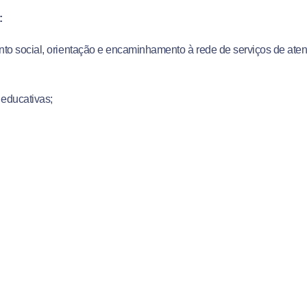
:
nto social, orientação e encaminhamento à rede de serviços de at
 educativas;
defesa dos direitos da pessoa com deficiência.
Participação Política das Pessoas com Deficiência”
a:
08/11/19 (sexta-feira), às 14h
ário do TRE-ES – Av. João Baptista Parra, 575, Praia do Suá, Vitóri