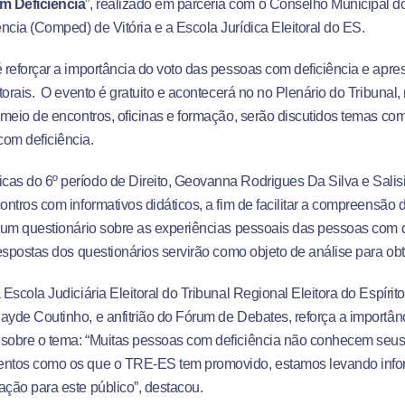
m Deficiência
”, realizado em parceria com o Conselho Municipal d
ncia (Comped) de Vitória e a Escola Jurídica Eleitoral do ES.
é reforçar a importância do voto das pessoas com deficiência e apre
eitorais. O evento é gratuito e acontecerá no no Plenário do Tribun
r meio de encontros, oficinas e formação, serão discutidos temas c
om deficiência.
as do 6º período de Direito, Geovanna Rodrigues Da Silva e Salis
contros com informativos didáticos, a fim de facilitar a compreensão
r um questionário sobre as experiências pessoais das pessoas com d
 respostas dos questionários servirão como objeto de análise para ob
a Escola Judiciária Eleitoral do Tribunal Regional Eleitora do Espíri
ayde Coutinho, e anfitrião do Fórum de Debates, reforça a import
sobre o tema: “Muitas pessoas com deficiência não conhecem seus di
entos como os que o TRE-ES tem promovido, estamos levando inf
ação para este público”, destacou.