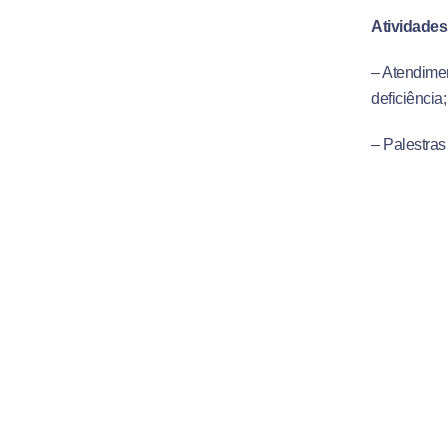
Atividades
– Atendime
deficiência;
– Palestras
– Apoio em 
Evento:
“A 
Data e Hor
Local:
Plen