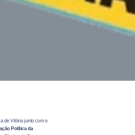
a de Vitória junto com o
ação Política da