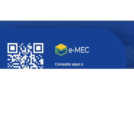
Quer ficar
atualizado
com
informações do seu interesse?
SEU
E-
MAIL...