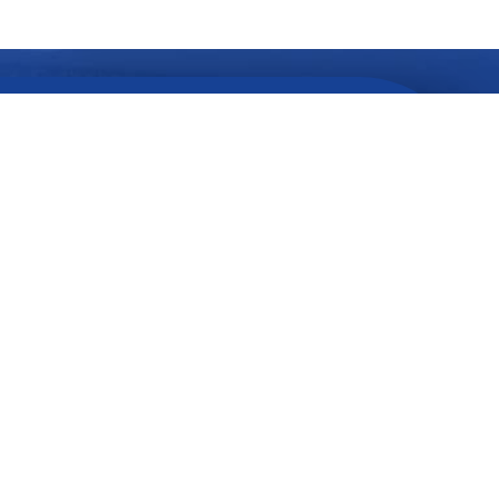
Quer ficar
atualizado
com
informações do seu interesse?
SEU
E-
MAIL...
SEU
NOME...