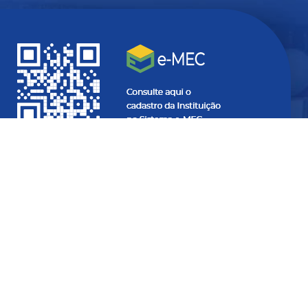
Quer ficar
atualizado
com
informações do seu interesse?
SEU
E-
MAIL...
SEU
NOME...