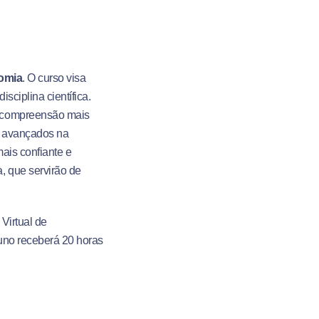
omia
. O curso visa
ciplina científica.
a compreensão mais
s avançados na
ais confiante e
, que servirão de
 Virtual de
luno receberá 20 horas