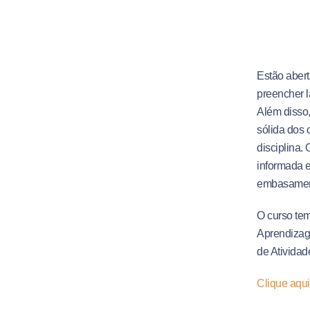
Estão abert
preencher l
Além disso
sólida dos 
disciplina.
informada e
embasament
O curso tem
Aprendizage
de Ativida
Clique aqui