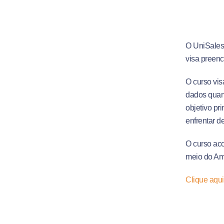
O UniSales
visa preenc
O curso vis
dados quant
objetivo pr
enfrentar d
O curso aco
meio do Am
Clique aqui