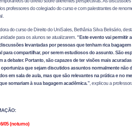
mporâneos do direito sobre diferentes perspectivas. As discussões
os professores do colegiado do curso e com palestrantes de renom
l.
ora do curso de Direito do UniSales, Bethânia Silva Belisário, de
unidade para os alunos se atualizarem.
“Este evento vai permitir 
e discussões levantadas por pessoas que tenham rica bagagem
al para compartilhar, por serem estudiosos do assunto. São esp
 a debater. Portanto, são capazes de ter visões mais acurada
, oportuniza que sejam discutidos assuntos normalmente não d
os em sala de aula, mas que são relevantes na prática e no me
que somariam à sua bagagem acadêmica.”
, explicou a professo
AÇÃO:
/05 (noturno)