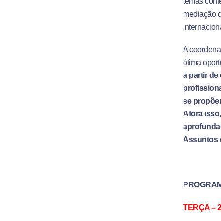
temas conte
mediação d
internaciona
A coordenad
ótima oport
a partir d
profission
se propõem
Afora isso
aprofundad
Assuntos 
PROGRAM
TERÇA – 26