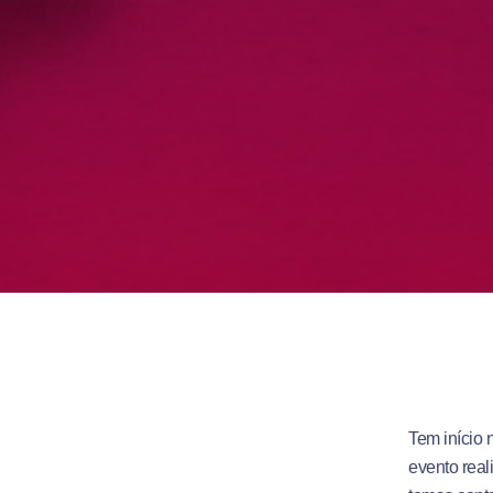
Tem início 
evento real