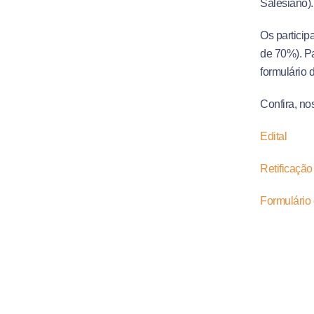
Salesiano).
Os particip
de 70%). Pa
formulário 
Confira, no
Edital
Retificação
Formulário 