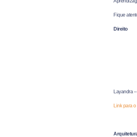
Aprendizage
Fique atent
Direito
Layandra – 
Link para o
Arquitetur