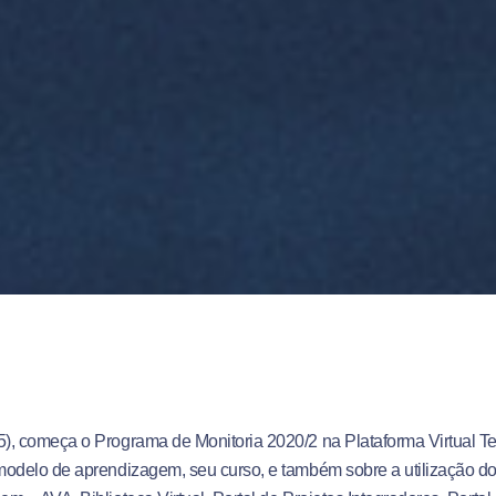
, começa o Programa de Monitoria 2020/2 na Plataforma Virtual Te
odelo de aprendizagem, seu curso, e também sobre a utilização do