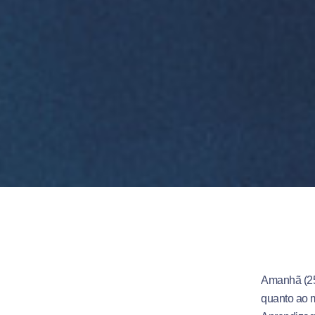
Amanhã (25)
quanto ao m