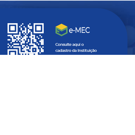
Quer ficar
atualizado
com
informações do seu interesse?
SEU
E-
MAIL...
SEU
NOME...