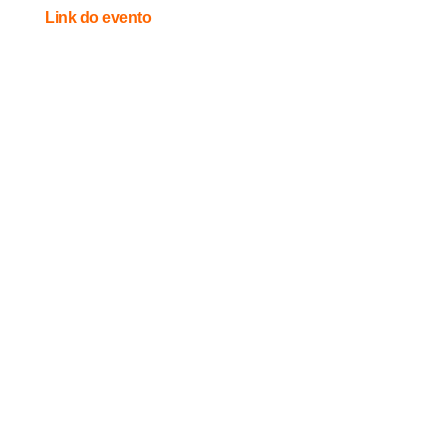
Link do evento
Dias 13 e 14 – Quinta e sexta-feira
Horário: 19h
Mostra de Trabalhos Acadêmicos 2019 e 2020/1
Link do evento