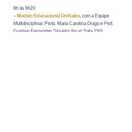
8h às 9h20
–
Modelo Educacional UniSales
, com a Equipe
Multidisciplinar:
Profa.
Maria Carolina Drago
e
Prof.
Gustavo Fernandes Siqueira
(local: Sala 230).
Público-alvo: Docentes, tutores e educadores que
não possuem certificação nesta formação
9h40 às 11h
–
Sistema Avaliativo do UniSales: Desafios e
Possibilidades para uma Educação por
Competências
, com a Equipe Multidisciplinar: Profa.
Maria Carolina Drago e Prof. Gustavo Fernandes
Siqueira (local: Sala 137)
14h às 17h
– Planejamento, Conselho de Classe, NDE, Estágio,
Iniciação Científica e Extensão