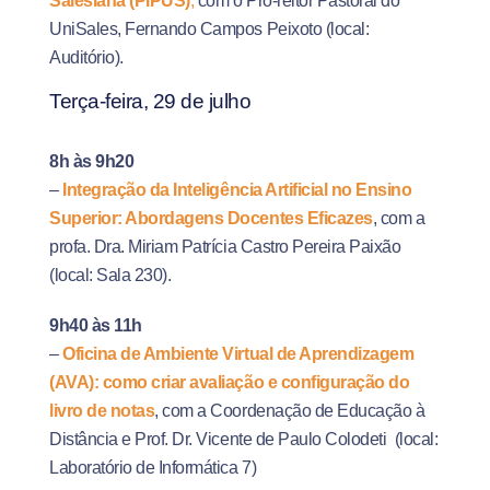
Salesiana (PIPUS)
,
com o Pró-reitor Pastoral do
UniSales, Fernando Campos Peixoto (local:
Auditório).
Terça-feira, 29 de julho
8h às 9h20
–
Integração da Inteligência Artificial no Ensino
Superior: Abordagens Docentes Eficazes
, com a
profa. Dra. Miriam Patrícia Castro Pereira Paixão
(local: Sala 230).
9h40 às 11h
–
Oficina de Ambiente Virtual de Aprendizagem
(AVA): como criar avaliação e configuração do
livro de notas
, com a Coordenação de Educação à
Distância
e Prof. Dr. Vicente de Paulo
Colodeti
(local:
Laboratório de Informática 7)