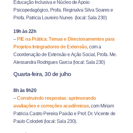
Educação Inclusiva e Núcleo de Apoio
Psicopedagógico
,
Profa.
Reginalva
Silva Soares e
Profa.
Patricia
Loureiro Nunes
(local: Sala 230)
19h às 22h
–
PIE na Prática: Temas e Direcionamentos para
Projetos Integradores de Extensão
, com a
Coordenação de Extensão e Ação Social
,
Profa. Me.
Alessandra Rodrigues Garcia
(local: Sala 230)
Quarta-feira, 30 de julho
8h às 9h20
–
Construindo respostas: aprimorando
avaliações e correções acadêmicas
, com Miriam
Patricia Castro Pereira Paixão
e Prof. Dr. Vicente de
Paulo
Colodeti
(local: Sala 230).