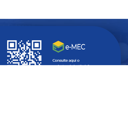
Quer ficar
atualizado
com
informações do seu interesse?
SEU
E-
MAIL...
SEU