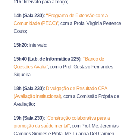
11h:
Intervalo para almoço;
14h (Sala 230):
“
Programa de Extensão com a
Comunidade (PECC)”
, com a Profa. Virgínia Pertence
Couto;
15h20:
Intervalo;
15h40 (Lab. de Informática 225):
“
Banco de
Questões Avalia”
, com o Prof. Gustavo Fernandes
Siqueira.
18h (Sala 230):
Divulgação de Resultado CPA
(Avaliação Institucional)
, com a Comissão Própria de
Avaliação;
19h (Sala 230):
“Construção colaborativa para a
promoção da saúde mental”
, com Prof. Me. Jeremias
Campos Simões e Profa. Me. Luanna Del Carmen