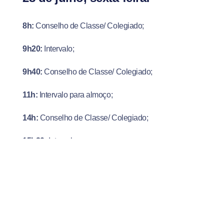
8h:
Conselho de Classe/ Colegiado;
9h20:
Intervalo;
9h40:
Conselho de Classe/ Colegiado;
11h:
Intervalo para almoço;
14h:
Conselho de Classe/ Colegiado;
15h20:
Intervalo;
15h40:
Conselho de Classe/ Colegiado;
16h (Complexo Desportivo)
“Práticas esportivas de
rede: voleibol”
, com prof. Me. Samuel Thomazini de
Oliveira;