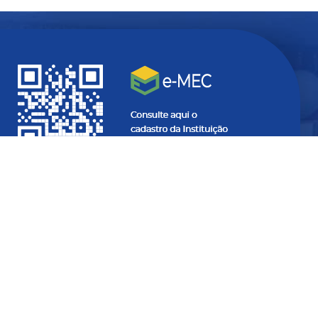
Quer ficar
atualizado
com
informações do seu interesse?
SEU
E-
MAIL...
SEU
NOME...