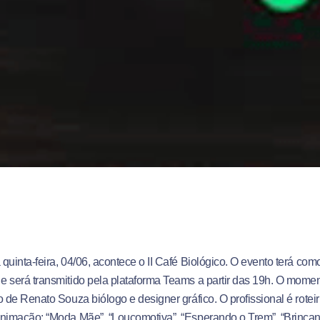
quinta-feira, 04/06, acontece o II Café Biológico. O evento terá com
 e será transmitido pela plataforma Teams a partir das 19h. O mome
o de Renato Souza biólogo e designer gráfico. O profissional é rotei
nimação: “Moda Mãe”, “Loucomotiva”, “Esperando o Trem”, “Brincan