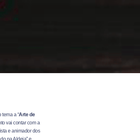
o tema a “
Arte de
nto vai contar com a
rista e animador dos
do na Aldeia” e