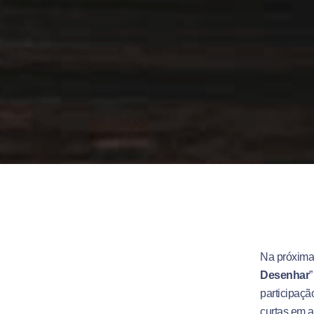
Na próxima 
Desenhar
”
participaçã
curtas em a