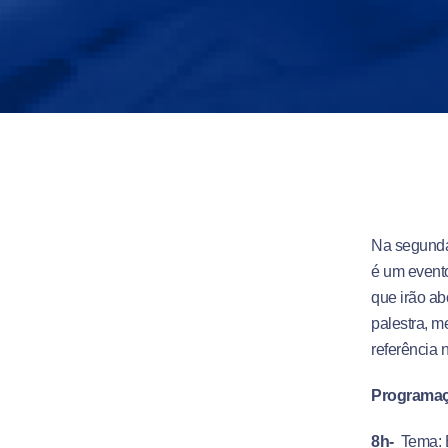
Na segunda-
é um evento
que irão ab
palestra, m
referência
Programaç
8h-
Tema: E