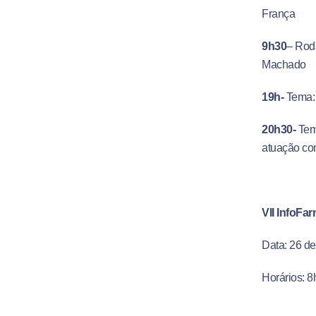
França
9h30
– Rod
Machado
19h-
Tema: 
20h30-
Tema
atuação com
VII InfoFa
Data: 26 d
Horários: 8
Local: Audit