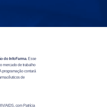
ção do InfoFarma
. Esse
no mercado de trabalho
. A programação contará
farmacêuticos de
IV/AIDS, com Patrícia