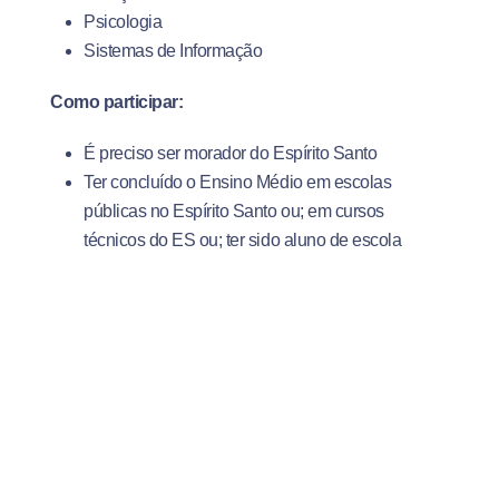
Psicologia
Sistemas de Informação
Como participar:
É preciso ser morador do Espírito Santo
Ter concluído o Ensino Médio em escolas
públicas no Espírito Santo ou; em cursos
técnicos do ES ou; ter sido aluno de escola
privada, na condição de bolsista
Ter feito o Enem
Ter renda per capita de até um salário-mínimo,
Acesse o
site do Programa Nossa Bolsa
–
www.nossabolsa.es.gov.br
Escolha um dos cursos de graduação do
UniSales
Preencha o formulário e já separe toda a