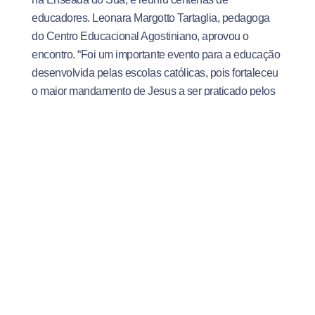
educadores. Leonara Margotto Tartaglia, pedagoga
do Centro Educacional Agostiniano, aprovou o
encontro. “Foi um importante evento para a educação
desenvolvida pelas escolas católicas, pois fortaleceu
o maior mandamento de Jesus a ser praticado pelos
educadores brasileiros: o amor incondicional pelo
próximo. Um amor que deve ser traduzido no respeito
à diversidade, na inclusão, nas diferenças como elo
de união e não de discriminação. E o mais
importante: na crença de que todos e todas podem
aprender independente de sua condição social,
econômica ou cultural. A mensagem do Papa
Francisco nos encheu de esperança na construção
de um mundo melhor e essa construção passa,
principalmente, pela educação. Gratidão é o meu
sentimento!”, finaliza.