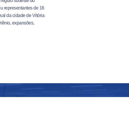
a região sudeste do
iu representantes de 16
al da cidade de Vitória
riênio, expansões,
s é
o
do
io com