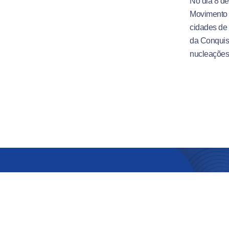
No dia 8 de
Movimento F
cidades de 
da Conquist
nucleações 