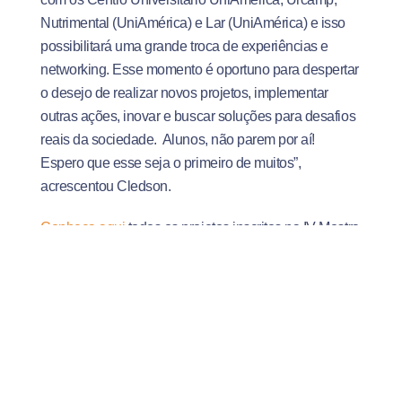
Nutrimental (UniAmérica) e Lar (UniAmérica) e isso
possibilitará uma grande troca de experiências e
networking. Esse momento é oportuno para despertar
o desejo de realizar novos projetos, implementar
outras ações, inovar e buscar soluções para desafios
reais da sociedade. Alunos, não parem por aí!
Espero que esse seja o primeiro de muitos”,
acrescentou Cledson.
Conheça aqui
todos os projetos inscritos na IV Mostra
de Projetos Integradores de Extensão.
Clique aqui
e veja os projetos que se destacaram
neste semestre.