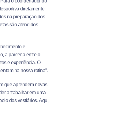
 Para o coordenador do
 desportiva diretamente
idos na preparação dos
letas são atendidos
onhecimento e
, a parceria entre o
tos e experiência. O
entam na nossa rotina”.
e em que aprendem novas
nder a trabalhar em uma
oio dos vestiários. Aqui,