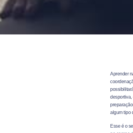
Aprender na
coordenação
possibilita
desportiva,
preparação 
algum tipo 
Esse é o se