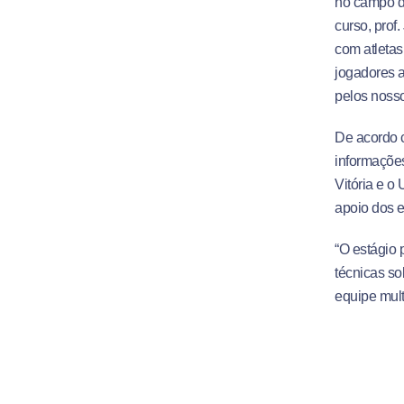
no campo de
curso, prof
com atletas
jogadores a
pelos nosso
De acordo c
informações
Vitória e o
apoio dos 
“O estágio 
técnicas so
equipe mult
eles fazem 