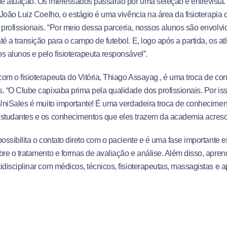
 atuação. Os interessados passarão por uma seleção e entrevista.
. João Luiz Coelho, o estágio é uma vivência na área da fisioterapia
 profissionais. “Por meio dessa parceria, nossos alunos são envolv
té a transição para o campo de futebol. E, logo após a partida, os at
s alunos e pelo fisioterapeuta responsável”.
om o fisioterapeuta do Vitória, Thiago Assayag , é uma troca de c
. “O Clube capixaba prima pela qualidade dos profissionais. Por isso
 UniSales é muito importante! É uma verdadeira troca de conhecimen
estudantes e os conhecimentos que eles trazem da academia acresc
possibilita o contato direto com o paciente e é uma fase important
bre o tratamento e formas de avaliação e análise. Além disso, apre
idisciplinar com médicos, técnicos, fisioterapeutas, massagistas e ap
parte do time!, afirmou ainda”