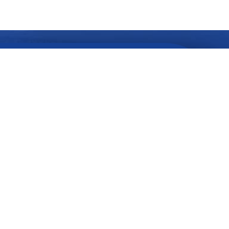
Quer ficar
atualizado
com
informações do seu interesse?
SEU
E-
MAIL...
SEU