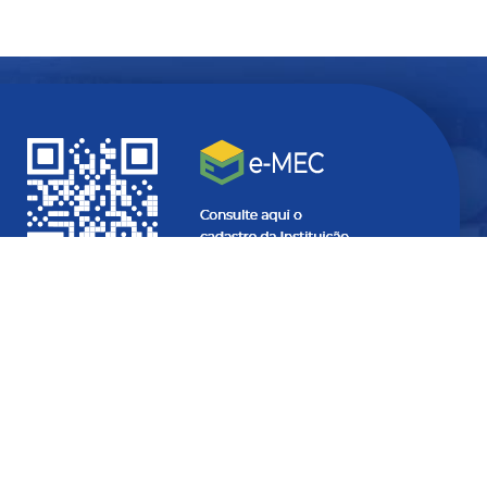
Quer ficar
atualizado
com
informações do seu interesse?
SEU
E-
MAIL...
SEU
NOME...