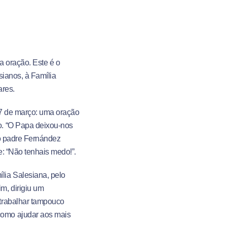
a oração. Este é o
sianos, à Família
ares.
7 de março: uma oração
o. “O Papa deixou-nos
 o padre Fernández
: “Não tenhais medo!”.
ia Salesiana, pelo
m, dirigiu um
trabalhar tampouco
como ajudar aos mais