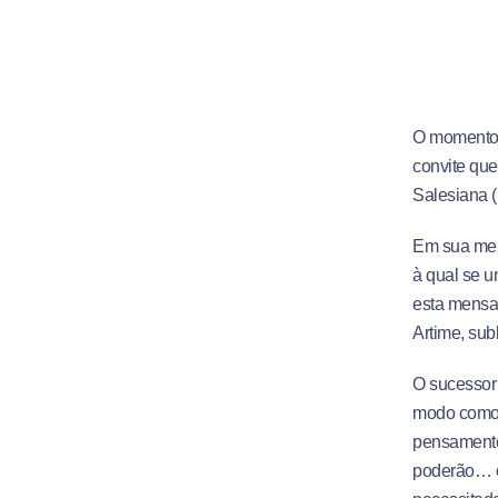
O momento q
convite que
Salesiana (
Em sua men
à qual se 
esta mensag
Artime, sub
O sucessor
modo como 
pensamento
poderão… c