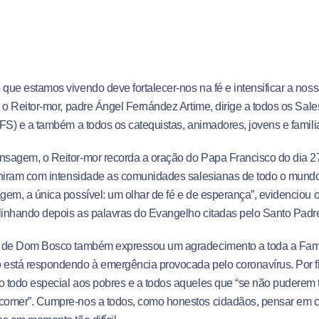
ue estamos vivendo deve fortalecer-nos na fé e intensificar a noss
 o Reitor-mor, padre Ángel Fernández Artime, dirige a todos os Sale
FS) e a também a todos os catequistas, animadores, jovens e famili
sagem, o Reitor-mor recorda a oração do Papa Francisco do dia 2
uniram com intensidade as comunidades salesianas de todo o mund
em, a única possível: um olhar de fé e de esperança”, evidenciou
linhando depois as palavras do Evangelho citadas pelo Santo Padre
 de Dom Bosco também expressou um agradecimento a toda a Famíl
está respondendo à emergência provocada pelo coronavírus. Por fi
 todo especial aos pobres e a todos aqueles que “se não puderem 
omer”. Cumpre-nos a todos, como honestos cidadãos, pensar em 