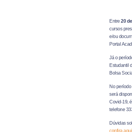
Entre
20 de
cursos pres
e/ou docume
Portal Aca
Já o períod
Estudantil 
Bolsa Socia
No período 
será dispon
Covid-19, é
telefone 3
Dúvidas sob
confira aqu