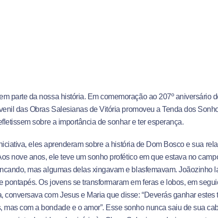
em parte da nossa história. Em comemoração ao 207º aniversário 
uvenil das Obras Salesianas de Vitória promoveu a Tenda dos Son
efletissem sobre a importância de sonhar e ter esperança.
 iniciativa, eles aprenderam sobre a história de Dom Bosco e sua r
 Aos nove anos, ele teve um sonho profético em que estava no cam
rincando, mas algumas delas xingavam e blasfemavam. Joãozinho l
 pontapés. Os jovens se transformaram em feras e lobos, em segui
, conversava com Jesus e Maria que disse: “Deverás ganhar estes
 mas com a bondade e o amor”. Esse sonho nunca saiu de sua cabeç