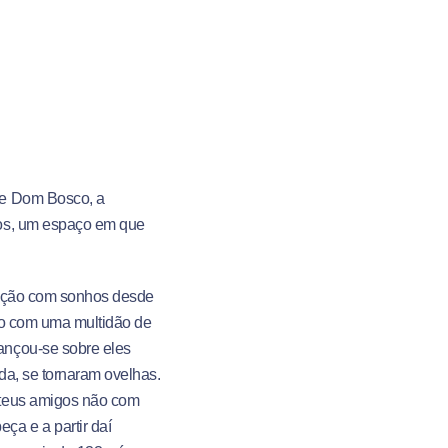
de Dom Bosco, a
hos, um espaço em que
elação com sonhos desde
po com uma multidão de
ançou-se sobre eles
da, se tornaram ovelhas.
 teus amigos não com
a e a partir daí