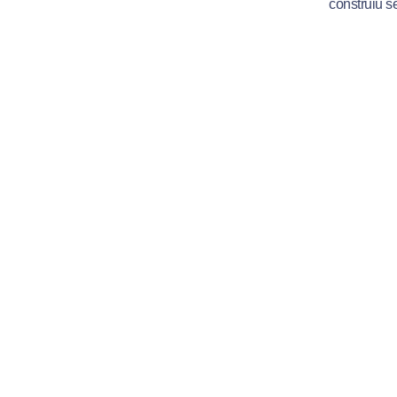
construiu s
Durante a a
mantê-los v
e colaram n
“Basta que 
Para o coor
são levados
Salesiana 
importância
“Todas as 
realidade.
podem ser r