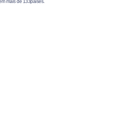
s em mais de 133países.
hos e a importância de
 escreveram seus sonhos
 frase de Dom Bosco:
s em que nossos alunos
, em que a Família
ssos jovens sobre a
om Bosco fez uma
queles sonhos que