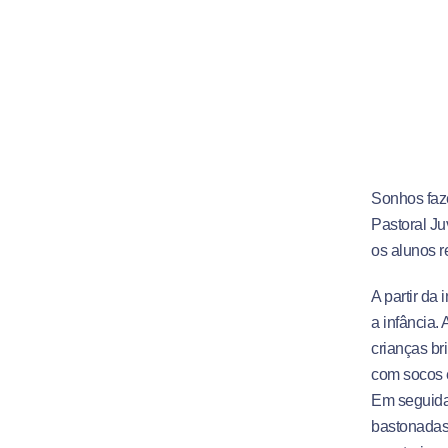
Sonhos faz
Pastoral J
os alunos r
A partir da
a infância.
crianças b
com socos e
Em seguida
bastonadas,